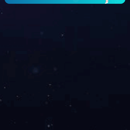
底部导航
网站首页
关
产品中心
视
创新研发 质量可靠
公司新闻
行
九游(中国)
网
版权所有Copyright © 2026 九游网页版 压榨机 螺旋
|
|
|
|
|
米兰网站_米兰网页版(China)官方网站
乐动体育
乐动手机注册
|
开云电子入口_开云(中国)
星空体育在线官网首页_星空体育（中国）