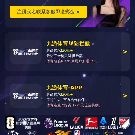
产品中心
PRODUCT CENTER
压榨机
单螺旋压榨机
双螺旋压榨机
特制螺旋压榨机
石榴剥皮机
详细信息
产品简介：
过滤机
破碎机与压榨机的组合
接进入压榨机进料口进