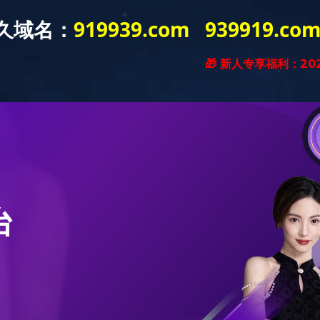
公司新闻
行业动态
视频中心