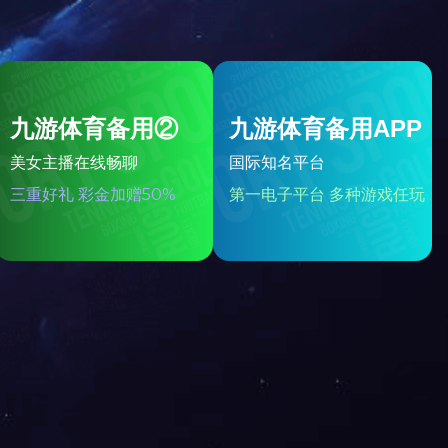
菜市场葱叶垃圾压榨现场
二连浩特餐厨垃圾压榨
杭州环境压榨沼气渣
红薯破碎压榨
葡萄除梗破碎压榨
潼南尾菜现场
石榴剥皮机
细腻油漆渣压榨
尾菜压榨
新乡三家压榨甜菜渣
金银花药渣压榨
高粱醋槽米糟压榨视频
农夫山泉破碎压榨梨
泥浆纤维压榨
尿不湿晶体纤维
大型洋白菜压榨