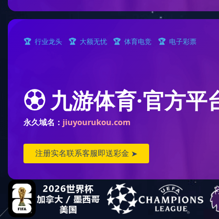
热搜关键词：
压榨机
单螺旋压榨机
双螺旋压榨机
您的当前位置