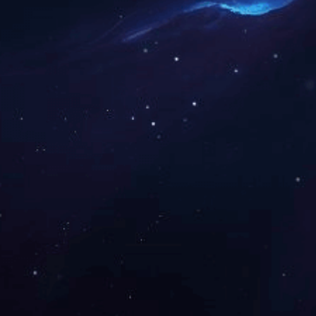
水果处理设备
九游网页版
联系人：娄经理
手机：15893802688
地址：新乡市牧野区王村镇李庄
村村北
底部
网站首
产品中