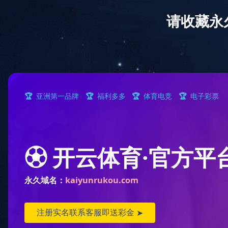
网站首页
关于嘉科
产品中心