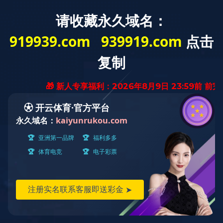
网站首页
关于嘉科
产品中心