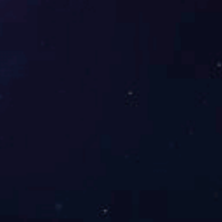
2026年，我们更加期待—
软布纤维为什么折断了螺旋
相关产品
涪陵榨菜集团订