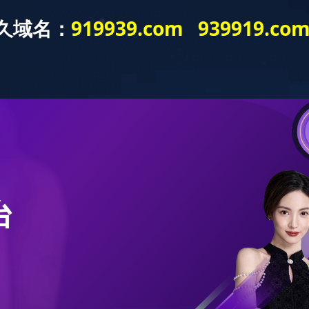
公司新闻
行业动态
视频中心