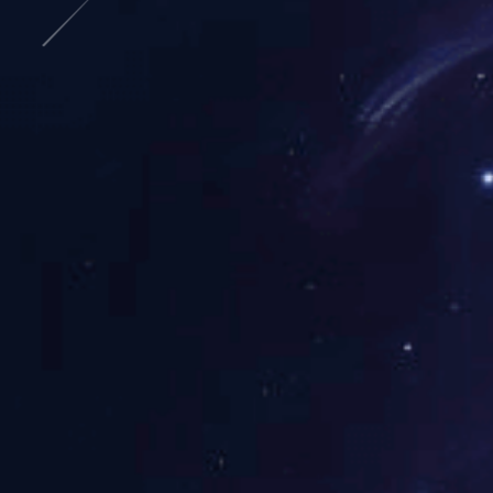
具体表现如
水果处理设备
1.机械式自
弹性结构设
九游网页版
压缩弹性元
联系人：娄经理
变缝隙的筛
手机：15893802688
变螺距或变
地址：新乡市牧野区王村镇李庄
压缩力。若
村村北
态平衡。目
2.智能控制
传感器反馈
速、反向移
自适应算法：
3.优势与应用
保护设备：