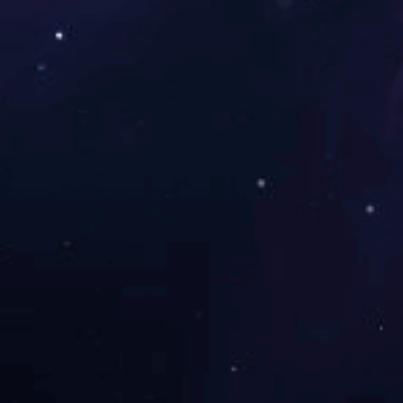
相关新闻
螺旋压榨机试
选择螺旋压榨机为什么一定要
相关产品