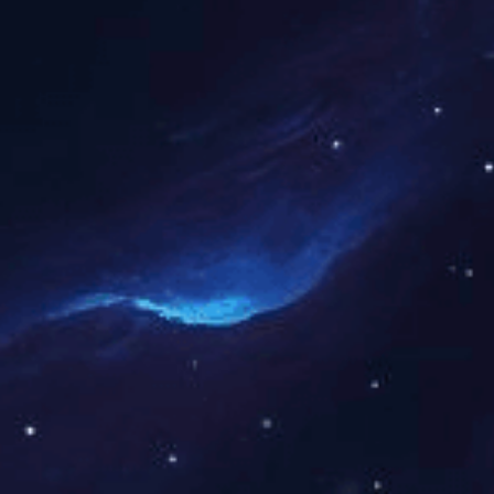
用于果蔬榨
减少人工干
示例说明
假设压榨葡
降低螺旋推
如果需要进
以上为河南九
上一篇：
下一篇：