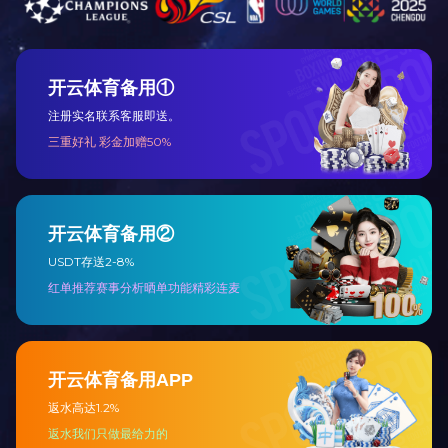
水果处理设备
九游网页版
联系人：娄经理
手机：15893802688
辣条苹果渣、柑
地址：新乡市牧野区王村镇李庄
村村北