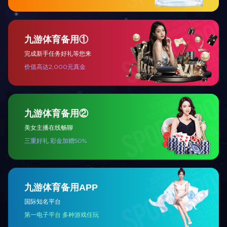
底部导航
网站首页
关
产品中心
视
创新研发 质量可靠
公司新闻
行
九游(中国)
网
版权所有Copyright © 2026 九游网页版 压榨机 螺旋
|
|
|
|
|
米兰网站_米兰网页版(China)官方网站
乐动体育
乐动手机注册
|