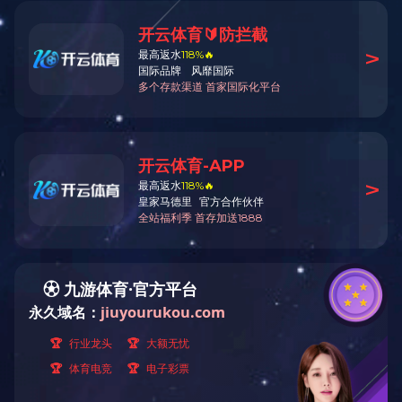
热搜关键词：
压榨机
单螺旋压榨机
双螺旋压榨机
您的当前位置：
网站首页