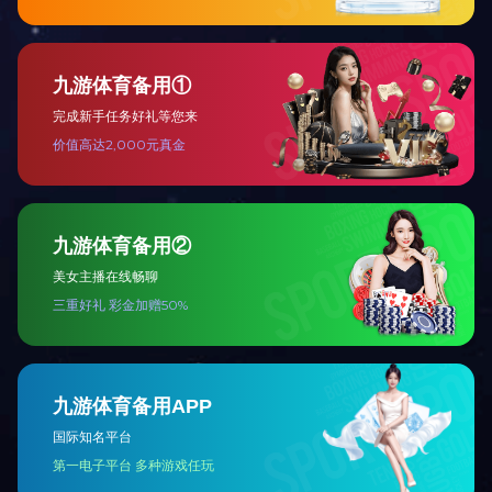
底部导航
网站首页
关
产品中心
视
创新研发 质量可靠
公司新闻
行
九游(中国)
网
版权所有Copyright © 2026 九游网页版 压榨机 螺旋
|
|
|
|
|
米兰网站_米兰网页版(China)官方网站
乐动体育
乐动手机注册
|