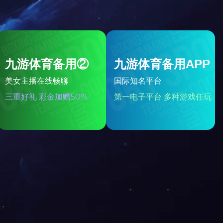
单螺旋压榨机
水葫芦压榨机