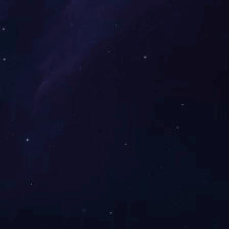
«
1
2
3
4
»
导航
公司信息
页
关于嘉科
联系电话：
15893802688
心
视频中心