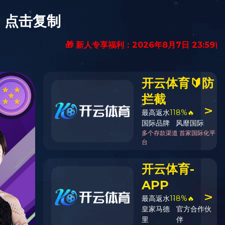
咨询服务热线
15893802688
压榨机导购图
公司业绩
九游(中国)