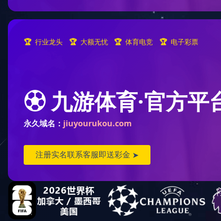
热搜关键词：
压榨机
单螺旋压榨机
双螺旋压榨机
您的当前位置